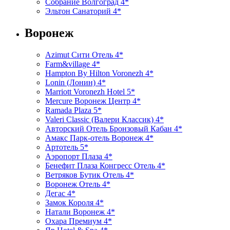
Собрание Волгоград 4*
Эльтон Санаторий 4*
Воронеж
Azimut Сити Отель 4*
Farm&village 4*
Hampton By Hilton Voronezh 4*
Lonin (Лонин) 4*
Marriott Voronezh Hotel 5*
Mercure Воронеж Центр 4*
Ramada Plaza 5*
Valeri Classic (Валери Классик) 4*
Авторский Отель Бронзовый Кабан 4*
Амакс Парк-отель Воронеж 4*
Артотель 5*
Аэропорт Плаза 4*
Бенефит Плаза Конгресс Отель 4*
Ветряков Бутик Отель 4*
Воронеж Отель 4*
Дегас 4*
Замок Короля 4*
Натали Воронеж 4*
Охара Премиум 4*