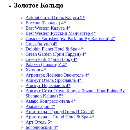
Золотое Кольцо
Azimut Сити Отель Калуга 5*
Baccara (Баккара) 4*
Best Western Калуга 4*
Best Western Русский Манчестер 4*
Cosmos Yaroslavl (ex. Park Inn By Radisson) 4*
Cruise(круиз) 4*
Dolphin Planet Hotel & Spa 4*
Green Garden (Грин Гарден) 4*
Green Park (Грин Парк) 4*
Palazzo (Палаццо) 4*
X-room 4*
Агропарк Ясенево Эко-отель 4*
Азимут Отель Ярославль 4*
Азимут Переславль 4*
Азимут Сити Отель Калуга (Бывш. Four Points By
Sheraton Kaluga) 5*
Амакс Конгресс-отель 4*
Амбассадор 4*
Аристократ Гранд Отель И Спа 5*
Аристократъ Grand Hotel & Spa 4*
Арт Отель 5*
Боголюбский 4*