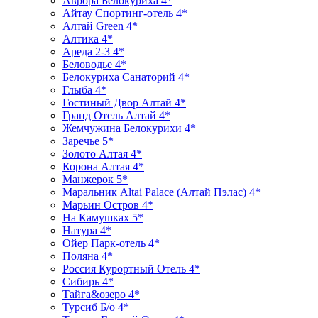
Аврора Белокуриха 4*
Айтау Спортинг-отель 4*
Алтай Green 4*
Алтика 4*
Ареда 2-3 4*
Беловодье 4*
Белокуриха Санаторий 4*
Глыба 4*
Гостиный Двор Алтай 4*
Гранд Отель Алтай 4*
Жемчужина Белокурихи 4*
Заречье 5*
Золото Алтая 4*
Корона Алтая 4*
Манжерок 5*
Маральник Altai Palace (Алтай Пэлас) 4*
Марьин Остров 4*
На Камушках 5*
Натура 4*
Ойер Парк-отель 4*
Поляна 4*
Россия Курортный Отель 4*
Сибирь 4*
Тайга&озеро 4*
Турсиб Б/о 4*