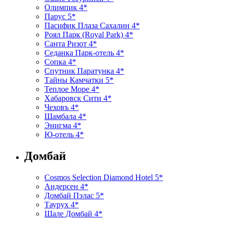
Олимпик 4*
Парус 5*
Пасифик Плаза Сахалин 4*
Роял Парк (Royal Park) 4*
Санта Ризот 4*
Седанка Парк-отель 4*
Сопка 4*
Спутник Паратунка 4*
Тайны Камчатки 5*
Теплое Море 4*
Хабаровск Сити 4*
Чеховъ 4*
Шамбала 4*
Энигма 4*
Ю-отель 4*
Домбай
Cosmos Selection Diamond Hotel 5*
Андерсен 4*
Домбай Пэлас 5*
Таурух 4*
Шале Домбай 4*