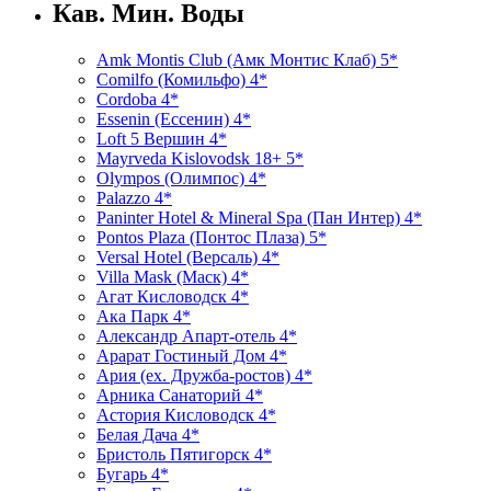
Кав. Мин. Воды
Amk Montis Club (Амк Монтис Клаб) 5*
Comilfo (Комильфо) 4*
Cordoba 4*
Essenin (Ессенин) 4*
Loft 5 Вершин 4*
Mayrveda Kislovodsk 18+ 5*
Olympos (Олимпос) 4*
Palazzo 4*
Paninter Hotel & Mineral Spa (Пан Интер) 4*
Pontos Plaza (Понтос Плаза) 5*
Versal Hotel (Версаль) 4*
Villa Mask (Маск) 4*
Агат Кисловодск 4*
Ака Парк 4*
Александр Апарт-отель 4*
Арарат Гостиный Дом 4*
Ария (ex. Дружба-ростов) 4*
Арника Санаторий 4*
Астория Кисловодск 4*
Белая Дача 4*
Бристоль Пятигорск 4*
Бугарь 4*