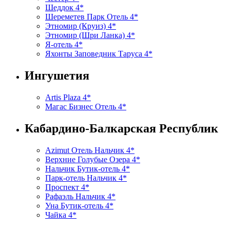
Шеддок 4*
Шереметев Парк Отель 4*
Этномир (Круиз) 4*
Этномир (Шри Ланка) 4*
Я-отель 4*
Яхонты Заповедник Таруса 4*
Ингушетия
Artis Plaza 4*
Магас Бизнес Отель 4*
Кабардино-Балкарская Республик
Azimut Отель Нальчик 4*
Верхние Голубые Озера 4*
Нальчик Бутик-отель 4*
Парк-отель Нальчик 4*
Проспект 4*
Рафаэль Нальчик 4*
Уна Бутик-отель 4*
Чайка 4*