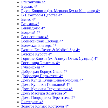
Бригантина 4*
Бурлак 4*
Бухта Коприно (ex. Меркюр Бухта Коприно) 4*
В Некотором Царстве 4*
Велес 4*
Версаль 4*
Вилладжио 4*
Водолей 4*
Вознесенская 4*
Вознесенская Слобода 4*
Волжская Ривьера 4*
Вятичи Eco Resort & Medical Spa 4*
Вятское Курорт 4*
Горячие Ключи (ex. Азимут Отель Суздаль) 4*
Гостиница Эльотель 4*
Губернская 4*
Доброград Корпус Grand 4*
Доброград Парк-отель 4*
Домъ Купца Кундышева-володина 4*
Домъ Купчихи Глинкиной 4*
Домъ Купчихи Телушкиной 4*
Домъ Мастера Хомутова 5*
Домъ Подрядчика Терентьева 5*
Екатерина 4*
Золотое Кольцо Кострома 4*