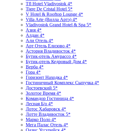
Tfl Hotel Vladivostok 4*
Tigre De Cristal Hotel 5*
V Hotel & Rooftop Lounge 4*
Villa Arte (Вилла Артэ) 4*
Vladivostok Grand Hotel & Spa 5*
Азия 4*
Алдан 4*
Али Отель 4*
Арт Отель Елизово 4*
Астория Владивосток 4*
Бутик-отель Амурассо 4*
Бутик-отель Кедровый Дом 4*
Верба 4*
Гора 4*
Горизонт Находка 4*
Гостиничный Комплекс Сыпучка 4*
Достоевский 5*
Золотое Время 4*
Командор Гостиница 4*
Лесная Б/о 4*
Лотос Хабаровск 4*
Лотте Владивосток 5*
Марко Поло 4*
Мега Палас Отель 4*
Оазис Уссурийск 4*