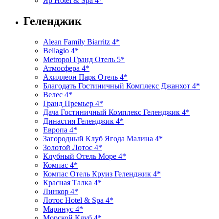
Яр Hotel & Spa 4*
Геленджик
Alean Family Biarritz 4*
Bellagio 4*
Metropol Гранд Отель 5*
Атмосфера 4*
Ахиллеон Парк Отель 4*
Благодать Гостиничный Комплекс Джанхот 4*
Велес 4*
Гранд Премьер 4*
Дача Гостиничный Комплекс Геленджик 4*
Династия Геленджик 4*
Европа 4*
Загородный Клуб Ягода Малина 4*
Золотой Лотос 4*
Клубный Отель Море 4*
Компас 4*
Компас Отель Круиз Геленджик 4*
Красная Талка 4*
Линкор 4*
Лотос Hotel & Spa 4*
Маринус 4*
Морской Клуб 4*