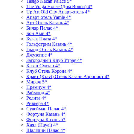
Tasigo Kazan Palace 5*
The Volga House (Дом Волги) 4*
Up Art Old City Апарт-отель 4*
Апарт-отель Yamle 4*
Арт Отель Казань 4*
Биляр Палас 4*
Бон Ами 4*
Булак Плаза 4*
Гольфстрим Казань 4*
Гранд Отель Казань 4*
Джузеппе 4*
Загородный Клуб Утрау 4*
Казан Султан 4*
Клуб Отель Корона 4*
Кравт (Kravt) Отель Казань Аэропорт 4*
Мираж 5*
Премиум 4*
Раймонд 4*
Релита 4*
Ривьера 4*
Сулейман Палас 4*
Фортуна Казань 4*
Фортуна Казань 5*
Хаял (Hayal) 4*
Шаляпин Палас 4*