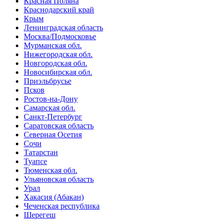
Красная Поляна
Краснодарский край
Крым
Ленинградская область
Москва/Подмосковье
Мурманская обл.
Нижегородская обл.
Новгородская обл.
Новосибирская обл.
Приэльбрусье
Псков
Ростов-на-Дону
Самарская обл.
Санкт-Петербург
Саратовская область
Северная Осетия
Сочи
Татарстан
Туапсе
Тюменская обл.
Ульяновская область
Урал
Хакасия (Абакан)
Чеченская республика
Шерегеш