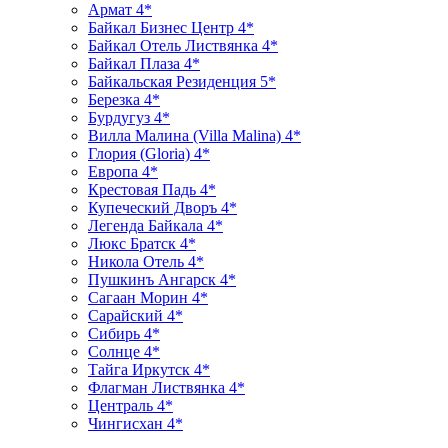
Армат 4*
Байкал Бизнес Центр 4*
Байкал Отель Листвянка 4*
Байкал Плаза 4*
Байкальская Резиденция 5*
Березка 4*
Бурдугуз 4*
Вилла Малина (Villa Malina) 4*
Глория (Gloria) 4*
Европа 4*
Крестовая Падь 4*
Купеческий Дворъ 4*
Легенда Байкала 4*
Люкс Братск 4*
Никола Отель 4*
Пушкинъ Ангарск 4*
Сагаан Морин 4*
Сарайский 4*
Сибирь 4*
Солнце 4*
Тайга Иркутск 4*
Флагман Листвянка 4*
Централь 4*
Чингисхан 4*