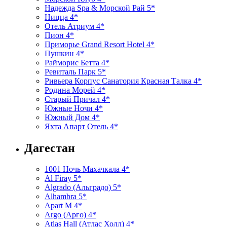
Надежда Spa & Морской Рай 5*
Ницца 4*
Отель Атриум 4*
Пион 4*
Приморье Grand Resort Hotel 4*
Пушкин 4*
Райморис Бетта 4*
Ревиталь Парк 5*
Ривьера Корпус Санатория Красная Талка 4*
Родина Морей 4*
Старый Причал 4*
Южные Ночи 4*
Южный Дом 4*
Яхта Апарт Отель 4*
Дагестан
1001 Ночь Махачкала 4*
Al Firay 5*
Algrado (Альградо) 5*
Alhambra 5*
Apart M 4*
Argo (Арго) 4*
Atlas Hall (Атлас Холл) 4*