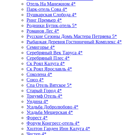
Отель На Манежном 4*
Парк-отель Сова 4*
Пушкарская Слобода 4*
Ринг Премьер 4*
Родники Бутик-отель 5*
Романов Лес 4*
Русские Сезоны Домъ Мастера Петряева 5*
Рыбацкая Деревня Гостиничный Комплекс 4*
Семигорье 4*
Серебряный Век Таруса 4*
Серебряный Плес 4*
Ск Роял Калуга 4*
Ск Роял Ярославль 4*
Соколена 4*
Союз 4*
Спа Отель Вятское 5*
Старый Город 4*
Триумф Отель 4*
Ундина 4*
Усадьба Добролюбово 4*
Усадьба Мещерская 4*
Форест 4*
Форум Конгресс-отель 4*
Хилтон Гарден Инн Калуга 4*
Честер 4*