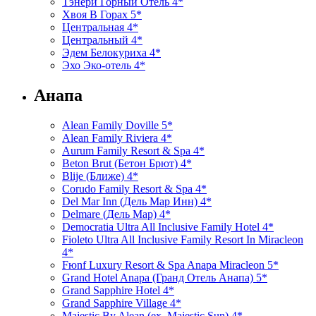
Тэнери Горный Отель 4*
Хвоя В Горах 5*
Центральная 4*
Центральный 4*
Эдем Белокуриха 4*
Эхо Эко-отель 4*
Анапа
Alean Family Doville 5*
Alean Family Riviera 4*
Aurum Family Resort & Spa 4*
Beton Brut (Бетон Брют) 4*
Blije (Ближе) 4*
Corudo Family Resort & Spa 4*
Del Mar Inn (Дель Мар Инн) 4*
Delmare (Дель Мар) 4*
Democratia Ultra All Inclusive Family Hotel 4*
Fioleto Ultra All Inclusive Family Resort In Miracleon
4*
Fюnf Luxury Resort & Spa Anapa Miracleon 5*
Grand Hotel Anapa (Гранд Отель Анапа) 5*
Grand Sapphire Hotel 4*
Grand Sapphire Village 4*
Majestic By Alean (ex. Majestic Sun) 4*