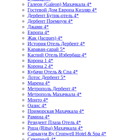
Галеон (Galeon) Махачкала 4*
Гостевой Дом Европа Кизляр 4*
Дербент Бутик-отель 4*
Дербент Премиум 4*
Джами 4*
Европа 4*
Жак (Jacques) 4*
История Отель Дербент 4*
Караван-сарай 5*
Каспий Отель Избербаш 4*
Корона 1 4*
Корона 2 4*
Кубачи Отель & Спа 4*
Лотос Дербент 5*
Марена 4*
Метрополь Дербент 4*
Метрополь Махачкала 4*
Монто 4*
Оазис 4*
Приморская Махачкала 4*
Рамина 4*
Резидент Плаза Отель 4*
Рица (Ritsa) Махачкала 4*
Сарыкум By Cronwell Hotel & Spa 4*
Северный 4*