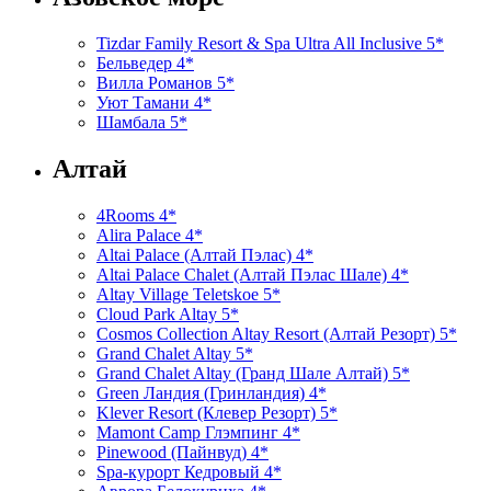
Tizdar Family Resort & Spa Ultra All Inclusive 5*
Бельведер 4*
Вилла Романов 5*
Уют Тамани 4*
Шамбала 5*
Алтай
4Rooms 4*
Alira Palace 4*
Altai Palace (Алтай Пэлас) 4*
Altai Palace Chalet (Алтай Пэлас Шале) 4*
Altay Village Teletskoe 5*
Cloud Park Altay 5*
Cosmos Collection Altay Resort (Алтай Резорт) 5*
Grand Chalet Altay 5*
Grand Chalet Altay (Гранд Шале Алтай) 5*
Green Ландия (Гринландия) 4*
Klever Resort (Клевер Резорт) 5*
Mamont Camp Глэмпинг 4*
Pinewood (Пайнвуд) 4*
Spa-курорт Кедровый 4*