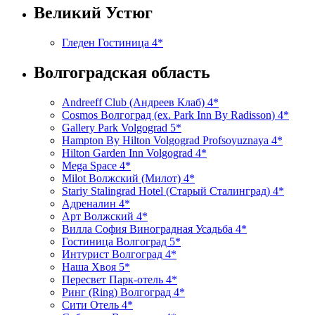
Великий Устюг
Гледен Гостиница 4*
Волгоградская область
Andreeff Club (Андреев Клаб) 4*
Cosmos Волгоград (ex. Park Inn By Radisson) 4*
Gallery Park Volgograd 5*
Hampton By Hilton Volgograd Profsoyuznaya 4*
Hilton Garden Inn Volgograd 4*
Mega Space 4*
Milot Волжский (Милот) 4*
Stariy Stalingrad Hotel (Старый Сталинград) 4*
Адреналин 4*
Арт Волжский 4*
Вилла София Виноградная Усадьба 4*
Гостиница Волгоград 5*
Интурист Волгоград 4*
Наша Хвоя 5*
Пересвет Парк-отель 4*
Ринг (Ring) Волгоград 4*
Сити Отель 4*