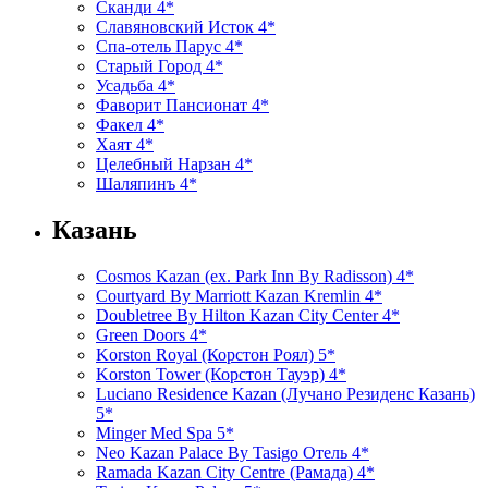
Сканди 4*
Славяновский Исток 4*
Спа-отель Парус 4*
Старый Город 4*
Усадьба 4*
Фаворит Пансионат 4*
Факел 4*
Хаят 4*
Целебный Нарзан 4*
Шаляпинъ 4*
Казань
Cosmos Kazan (ex. Park Inn By Radisson) 4*
Courtyard By Marriott Kazan Kremlin 4*
Doubletree By Hilton Kazan City Center 4*
Green Doors 4*
Korston Royal (Корстон Роял) 5*
Korston Tower (Корстон Тауэр) 4*
Luciano Residence Kazan (Лучано Резиденс Казань)
5*
Minger Med Spa 5*
Neo Kazan Palace By Tasigo Отель 4*
Ramada Kazan City Centre (Рамада) 4*