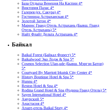
База Отдыха Венеция На Каспии 4*
Виктория Палас 4*
Галерея (ex. Сакура) 4*
Гостиница Астраханская 4*
Золотой Затон 4*
Маринс Гранд Отель Астрахань (Бывш. Гранд
Отель Астрахань) 5*
Найт Флайт Дельта Астрахань 4*
Байкал
Baikal Forest (Байкал Форест) 5*
Baikalwood Эко Лодж & Spa 5*
Cosmos Selection Ulan-ude (Бывш. Мэргэн Батор)
5*
Courtyard By Marriott Irkutsk City Center 4*
History Boutique Hotel & Spa 5*
Hunnu 4*
Reston Hotel & Spa 4*
Rodina Grand Hotel & Spa (Родина Гранд Отель) 5*
Sayen International Hotel 4*
Амурский 5*
Анастасия 4*
Апарт-отель Baikal Story 4*