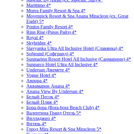
Marittimo 4*
Morea Family Resort & Spa 4*
Movenpick Resort & Spa Anapa Miracleon (ex. Great
Eight) 5*
Pontos Family Resort 4*
Rinn Rise (Ринн Райз) 4*
Royal 4*
Skybridge 4*
Slavyanka Ultra All Inclusive Hotel (Славянка) 4*
Sofgrand (Софгранд) 4*
Sunmarinn Resort Hotel All Inclusive (Санмаринн) 4*
Sunparco Hotel Ultra All Inclusive 4*
Undersun Джемете 4*
Vogue Hotel 4*
Аврора 4*
Аквамарин Анапа 4*
Анапа View By Undersun 4*
Белый Песок 4*
Белый Пляж 4*
Бора-бора (Bora-bora Beach Club) 4*
Валентина Гранд Отель 5*
Вилладжио 4*
Витязь 4*
Город Mira Resort & Spa Miracleon 5*