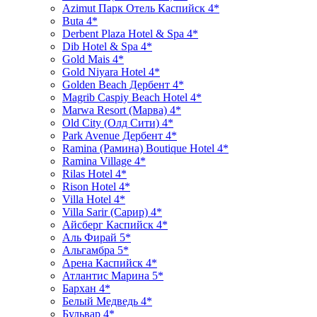
Azimut Парк Отель Каспийск 4*
Buta 4*
Derbent Plaza Hotel & Spa 4*
Dib Hotel & Spa 4*
Gold Mais 4*
Gold Niyara Hotel 4*
Golden Beach Дербент 4*
Magrib Caspiy Beach Hotel 4*
Marwa Resort (Марва) 4*
Old City (Олд Сити) 4*
Park Avenue Дербент 4*
Ramina (Рамина) Boutique Hotel 4*
Ramina Village 4*
Rilas Hotel 4*
Rison Hotel 4*
Villa Hotel 4*
Villa Sarir (Сарир) 4*
Айсберг Каспийск 4*
Аль Фирай 5*
Альгамбра 5*
Арена Каспийск 4*
Атлантис Марина 5*
Бархан 4*
Белый Медведь 4*
Бульвар 4*