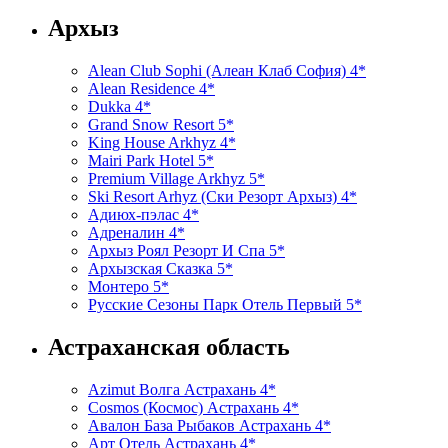
Архыз
Alean Club Sophi (Алеан Клаб София) 4*
Alean Residence 4*
Dukka 4*
Grand Snow Resort 5*
King House Arkhyz 4*
Mairi Park Hotel 5*
Premium Village Arkhyz 5*
Ski Resort Arhyz (Ски Резорт Архыз) 4*
Адиюх-пэлас 4*
Адреналин 4*
Архыз Роял Резорт И Спа 5*
Архызская Сказка 5*
Монтеро 5*
Русские Сезоны Парк Отель Первый 5*
Астраханская область
Azimut Волга Астрахань 4*
Cosmos (Космос) Астрахань 4*
Авалон База Рыбаков Астрахань 4*
Арт Отель Астрахань 4*