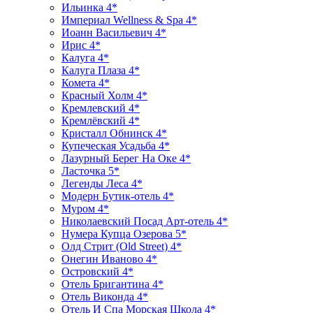
Ильинка 4*
Империал Wellness & Spa 4*
Иоанн Васильевич 4*
Ирис 4*
Калуга 4*
Калуга Плаза 4*
Комета 4*
Красный Холм 4*
Кремлевский 4*
Кремлёвский 4*
Кристалл Обнинск 4*
Купеческая Усадьба 4*
Лазурный Берег На Оке 4*
Ласточка 5*
Легенды Леса 4*
Модерн Бутик-отель 4*
Муром 4*
Николаевский Посад Арт-отель 4*
Нумера Купца Озерова 5*
Олд Стрит (Old Street) 4*
Онегин Иваново 4*
Островский 4*
Отель Бригантина 4*
Отель Виконда 4*
Отель И Спа Морская Школа 4*