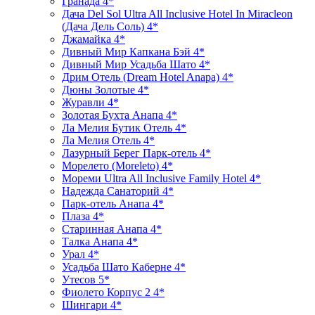
Гранада 4*
Дача Del Sol Ultra All Inclusive Hotel In Miracleon
(Дача Дель Соль) 4*
Джамайка 4*
Дивный Мир Капкана Бэй 4*
Дивный Мир Усадьба Шато 4*
Дрим Отель (Dream Hotel Anapa) 4*
Дюны Золотые 4*
Журавли 4*
Золотая Бухта Анапа 4*
Ла Мелия Бутик Отель 4*
Ла Мелия Отель 4*
Лазурный Берег Парк-отель 4*
Морелето (Moreleto) 4*
Мореми Ultra All Inclusive Family Hotel 4*
Надежда Санаторий 4*
Парк-отель Анапа 4*
Плаза 4*
Старинная Анапа 4*
Талка Анапа 4*
Урал 4*
Усадьба Шато Каберне 4*
Утесов 5*
Фиолето Корпус 2 4*
Шингари 4*