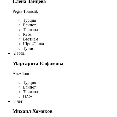
Елена Зайцева
Pegas Touristik
Турция
Египет
Таиланд
Куба
Вьетнам
Шри-Ланка
Тунис
2 года
Маргарита Елфимова
Anex tour
Турция
Египет
Таиланд
ОАЭ
7 лет
Михаил Хомяков