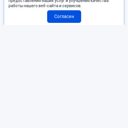
предоставления наших услуг и улучшения качества
работы нашего веб-сайта и сервисов.
Согласен
Страны
Блог
Поиск тура
О компании
Горящие туры
Контакты
Пользовательское соглашение
Согласие на обработку ПД
Оферта
Защитa персональных данных