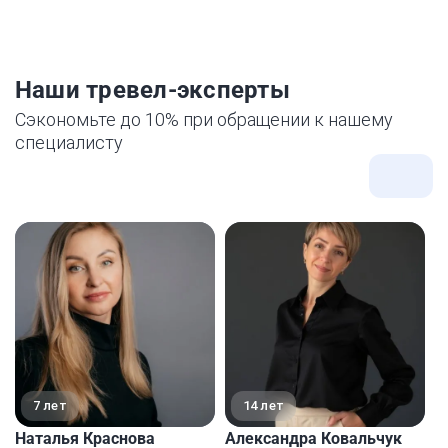
Наши тревел-эксперты
Сэкономьте до 10% при обращении к нашему
специалисту
Все
экспе
7 лет
14 лет
Наталья Краснова
Александра Ковальчук
Е