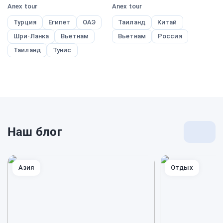
Anex tour
Anex tour
Pe
Турция
Египет
ОАЭ
Таиланд
Китай
Шри-Ланка
Вьетнам
Вьетнам
Россия
Таиланд
Тунис
Наш блог
Перей
к
блогу
Азия
Отдых