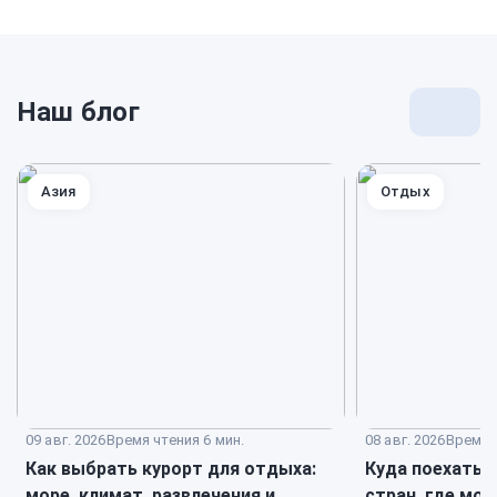
Наш блог
Перей
к
блогу
Азия
Отдых
09 авг. 2026
Время чтения 6 мин.
08 авг. 2026
Время ч
Как выбрать курорт для отдыха:
Куда поехать н
море, климат, развлечения и
стран, где мо