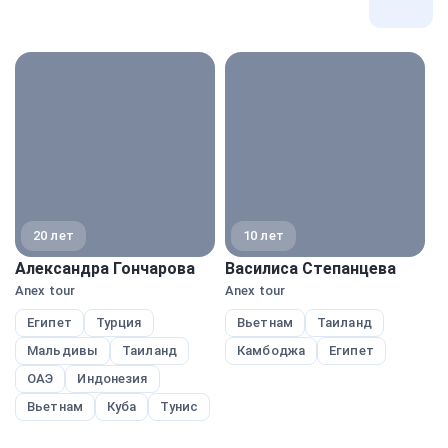
Все
экспе
20 лет
10 лет
Александра Гончарова
Василиса Степанцева
Н
Anex tour
Anex tour
A
Египет
Турция
Вьетнам
Таиланд
Мальдивы
Таиланд
Камбоджа
Египет
ОАЭ
Индонезия
Вьетнам
Куба
Тунис