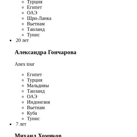
Турция
Египет
ОАЭ
Шри-Ланка
Вьетнам
Таиланд
Тунис
20 лет
Александра Гончарова
Anex tour
Египет
Турция
Мальдивы
Таиланд
ОАЭ
Индонезия
Вьетнам
Куба
Тунис
7 лет
Михаил Хомяков