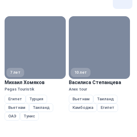
Все
экспе
7 лет
10 лет
Михаил Хомяков
Василиса Степанцева
А
Pegas Touristik
Anex tour
A
Египет
Турция
Вьетнам
Таиланд
Вьетнам
Таиланд
Камбоджа
Египет
ОАЭ
Тунис