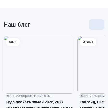
Наш блог
Перей
к
блогу
Азия
Отдых
06 авг. 2026
Время чтения 6 мин.
05 авг. 2026
Время ч
Куда поехать зимой 2026/2027
Таиланд, Вьет
недорого: лучшие направления для
поехать зимой