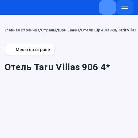
+7 (800) 707-
Откры
меню
Главная страница
Страны
Шри-Ланка
Отели Шри-Ланки
Taru Villas
Меню по стране
Отель Taru Villas 906 4*