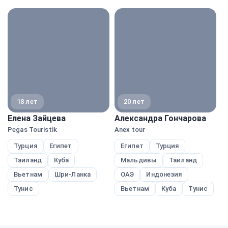
экспе
18 лет
20 лет
Елена Зайцева
Александра Гончарова
А
Pegas Touristik
Anex tour
A
Турция
Египет
Египет
Турция
Таиланд
Куба
Мальдивы
Таиланд
Вьетнам
Шри-Ланка
ОАЭ
Индонезия
Тунис
Вьетнам
Куба
Тунис