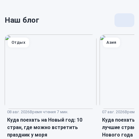
Наш блог
Перей
к
блогу
Отдых
Азия
08 авг. 2026
Время чтения 7 мин.
07 авг. 2026
Время ч
Куда поехать на Новый год: 10
Куда поехать в
стран, где можно встретить
лучшие страны
праздник у моря
Нового года