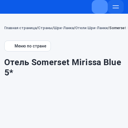
+7 (800) 707-
Откры
меню
Главная страница
Страны
Шри-Ланка
Отели Шри-Ланки
Somerset M
Меню по стране
Отель Somerset Mirissa Blue
5*