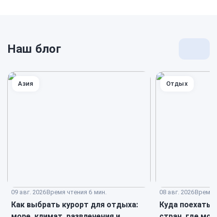
Наш блог
Перей
к
блогу
Азия
Отдых
09 авг. 2026
Время чтения 6 мин.
08 авг. 2026
Время ч
Как выбрать курорт для отдыха:
Куда поехать н
море, климат, развлечения и
стран, где мо