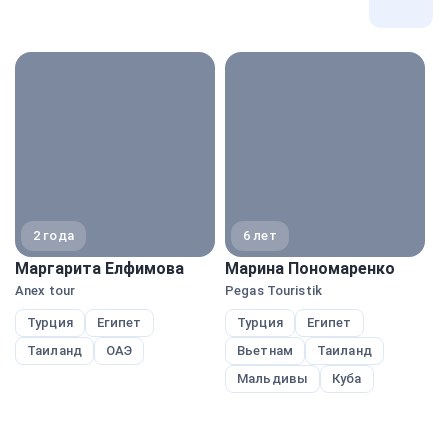
Все
экспе
2 года
6 лет
Маргарита Елфимова
Марина Пономаренко
Н
Anex tour
Pegas Touristik
A
Турция
Египет
Турция
Египет
Таиланд
ОАЭ
Вьетнам
Таиланд
Мальдивы
Куба