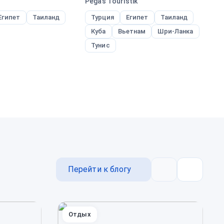
Pegas Touristik
Ane
Египет
Таиланд
Турция
Египет
Таиланд
Т
Куба
Вьетнам
Шри-Ланка
Р
Тунис
Перейти к блогу
Назад
Далее
Отдых