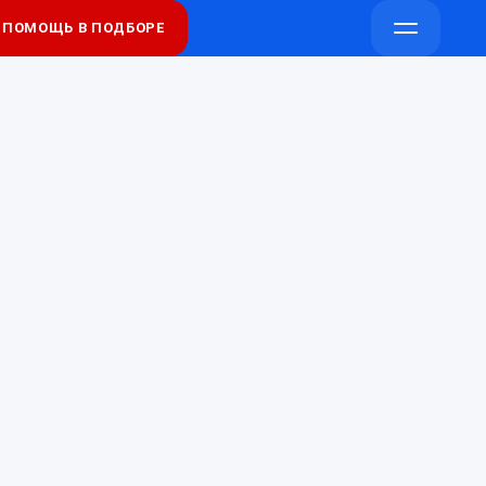
ПОМОЩЬ В ПОДБОРЕ
Напишите
Напишите
Открыть
в
в
меню
Telegram
Max