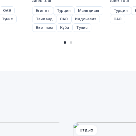
Anex tour
Anex tour
ОАЭ
Египет
Турция
Мальдивы
Турция
Тунис
Таиланд
ОАЭ
Индонезия
ОАЭ
Вьетнам
Куба
Тунис
Отдых