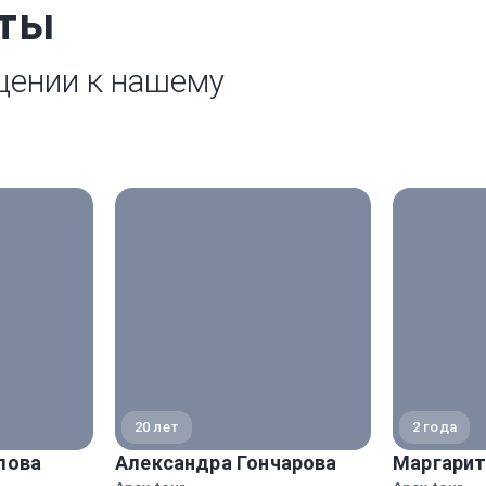
рты
щении к нашему
20 лет
2 года
лова
Александра Гончарова
Маргарит