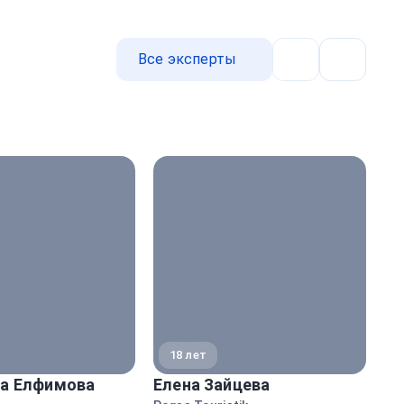
Все эксперты
Назад
Далее
18 лет
а Елфимова
Елена Зайцева
Ал