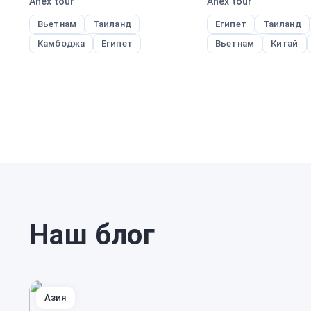
Anex tour
Anex tour
Вьетнам
Таиланд
Египет
Таиланд
Камбоджа
Египет
Вьетнам
Китай
Наш блог
Азия