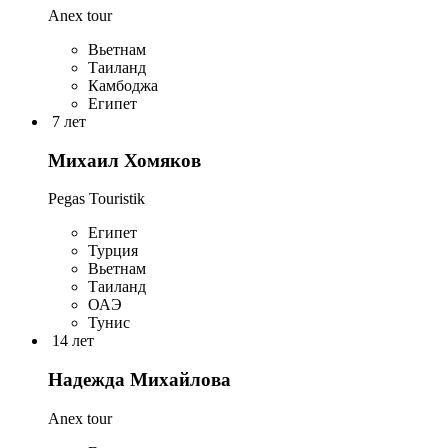
Anex tour
Вьетнам
Таиланд
Камбоджа
Египет
7 лет
Михаил Хомяков
Pegas Touristik
Египет
Турция
Вьетнам
Таиланд
ОАЭ
Тунис
14 лет
Надежда Михайлова
Anex tour