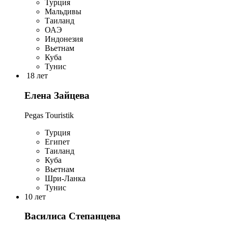
Турция
Мальдивы
Таиланд
ОАЭ
Индонезия
Вьетнам
Куба
Тунис
18 лет
Елена Зайцева
Pegas Touristik
Турция
Египет
Таиланд
Куба
Вьетнам
Шри-Ланка
Тунис
10 лет
Василиса Степанцева