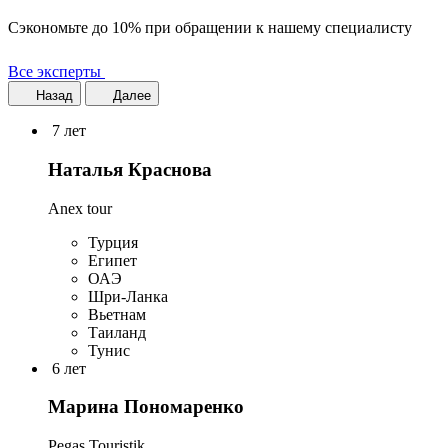
Сэкономьте до 10% при обращении к нашему специалисту
Все эксперты
Назад
Далее
7 лет
Наталья Краснова
Anex tour
Турция
Египет
ОАЭ
Шри-Ланка
Вьетнам
Таиланд
Тунис
6 лет
Марина Пономаренко
Pegas Touristik