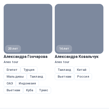
экспе
20 лет
14 лет
Александра Гончарова
Александра Ковальчук
М
Anex tour
Anex tour
Pe
Египет
Турция
Таиланд
Китай
Мальдивы
Таиланд
Вьетнам
Россия
ОАЭ
Индонезия
Вьетнам
Куба
Тунис