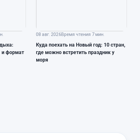
н.
08 авг. 2026
Время чтения 7 мин.
0
тдыха:
Куда поехать на Новый год: 10 стран,
К
я и формат
где можно встретить праздник у
с
моря
г