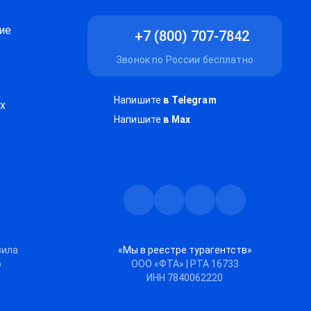
ие
+7 (800) 707-7842
Звонок по России бесплатно
Напишите
в Telegram
х
Напишите
в Max
Телеграм
Max
Дзен
ВКонтакте
вила
«Мы в реестре турагентств»
ю
ООО «ФТА» | РТА 16733
ИНН 7840062220