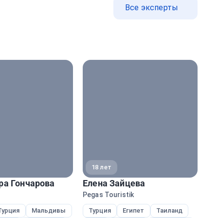
Все эксперты
18 лет
ра Гончарова
Елена Зайцева
Ал
Pegas Touristik
Ane
Турция
Мальдивы
Турция
Египет
Таиланд
Т