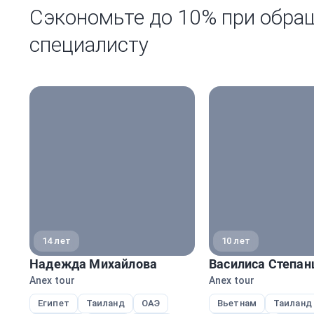
Сэкономьте до 10% при обра
специалисту
14 лет
10 лет
Надежда Михайлова
Василиса Степан
Anex tour
Anex tour
Египет
Таиланд
ОАЭ
Вьетнам
Таиланд