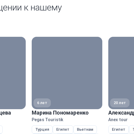
щении к нашему
6 лет
20 лет
цева
Марина Пономаренко
Александ
Pegas Touristik
Anex tour
Турция
Египет
Вьетнам
Египет