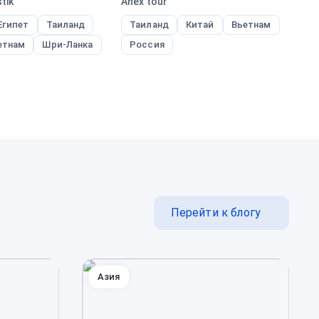
tik
Anex tour
Peg
Египет
Таиланд
Таиланд
Китай
Вьетнам
Е
етнам
Шри-Ланка
Россия
Т
Перейти к блогу
Азия