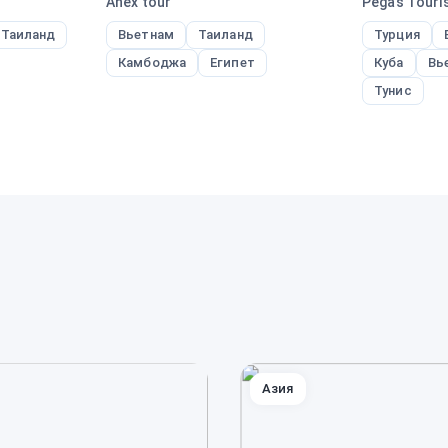
Anex tour
Pegas Touris
Таиланд
Вьетнам
Таиланд
Турция
Камбоджа
Египет
Куба
Вь
Тунис
Азия