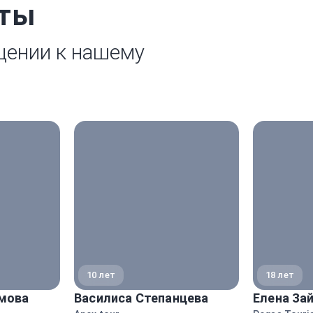
рты
щении к нашему
10 лет
18 лет
мова
Василиса Степанцева
Елена За