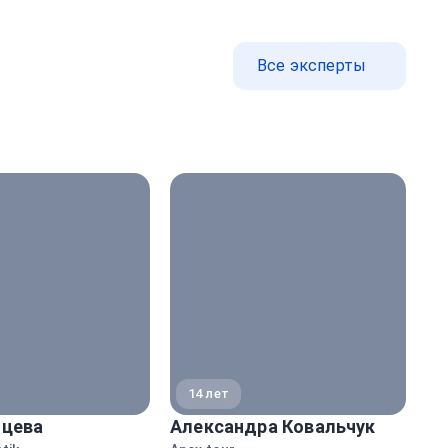
Все эксперты
14 лет
йцева
Александра Ковальчук
Ми