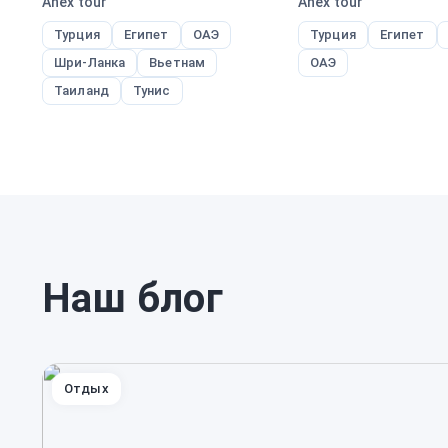
Anex tour
Anex tour
Турция
Египет
ОАЭ
Турция
Египет
Шри-Ланка
Вьетнам
ОАЭ
Таиланд
Тунис
Наш блог
Отдых