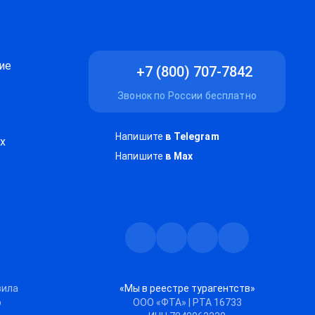
ие
+7 (800) 707-7842
Звонок по России бесплатно
Напишите
в Telegram
х
Напишите
в Max
Телеграм
Max
Дзен
ВКонтакте
вила
«Мы в реестре турагентств»
ю
ООО «ФТА» | РТА 16733