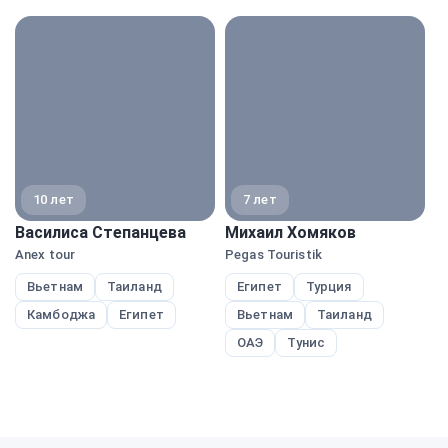
экспе
10 лет
7 лет
Василиса Степанцева
Михаил Хомяков
Н
Anex tour
Pegas Touristik
A
Вьетнам
Таиланд
Египет
Турция
Камбоджа
Египет
Вьетнам
Таиланд
ОАЭ
Тунис