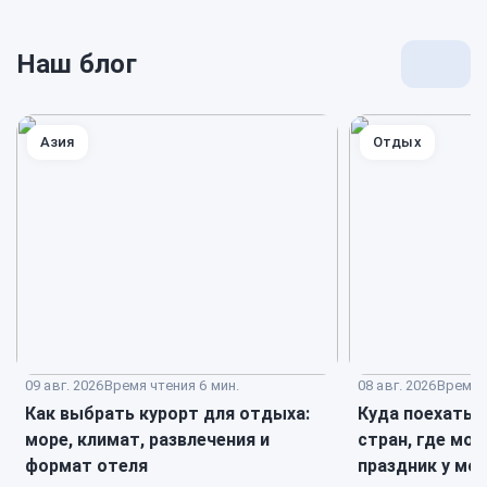
Наш блог
Перей
к
блогу
Азия
Отдых
09 авг. 2026
Время чтения 6 мин.
08 авг. 2026
Время ч
Как выбрать курорт для отдыха:
Куда поехать н
море, климат, развлечения и
стран, где мо
формат отеля
праздник у мо