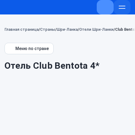
+7 (800) 707-7
Откры
меню
Главная страница
Страны
Шри-Ланка
Отели Шри-Ланки
Club Bento
Меню по стране
Отель Club Bentota 4*