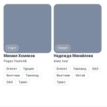
экспе
7 лет
14 лет
Михаил Хомяков
Надежда Михайлова
Е
Pegas Touristik
Anex tour
Pe
Египет
Турция
Египет
Таиланд
ОАЭ
Вьетнам
Таиланд
Вьетнам
Китай
ОАЭ
Тунис
Тунис