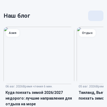
Наш блог
Перей
к
блогу
Азия
Отдых
06 авг. 2026
Время чтения 6 мин.
05 авг. 2026
Время ч
Куда поехать зимой 2026/2027
Таиланд, Вьет
недорого: лучшие направления для
поехать зимой
отдыха на море