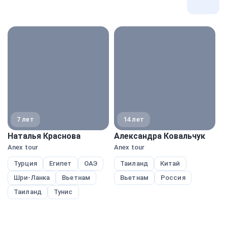
Все
экспе
7 лет
14 лет
Наталья Краснова
Александра Ковальчук
В
Anex tour
Anex tour
A
Турция
Египет
ОАЭ
Таиланд
Китай
Шри-Ланка
Вьетнам
Вьетнам
Россия
Таиланд
Тунис