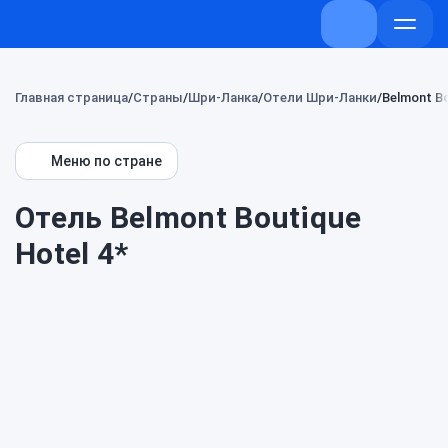
+7 (800) 707-7
Откры
меню
Главная страница
Страны
Шри-Ланка
Отели Шри-Ланки
Belmont Bo
Меню по стране
Отель Belmont Boutique
Hotel 4*