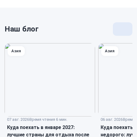
Наш блог
Перей
к
блогу
Азия
Азия
07 авг. 2026
Время чтения 6 мин.
06 авг. 2026
Время ч
Куда поехать в январе 2027:
Куда поехать 
лучшие страны для отдыха после
недорого: луч