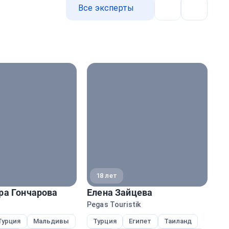
Все эксперты
Назад
Далее
18 лет
ра Гончарова
Елена Зайцева
Ми
Pegas Touristik
Peg
Турция
Мальдивы
Турция
Египет
Таиланд
Е