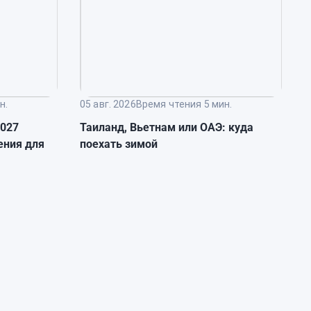
н.
05 авг. 2026
Время чтения 5 мин.
0
2027
Таиланд, Вьетнам или ОАЭ: куда
К
ения для
поехать зимой
с
о