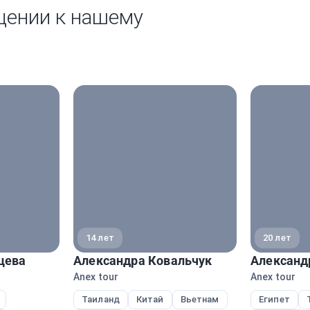
щении к нашему
14 лет
20 лет
цева
Александра Ковальчук
Александ
Anex tour
Anex tour
Таиланд
Китай
Вьетнам
Египет