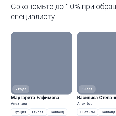
Сэкономьте до 10% при обра
специалисту
2 года
10 лет
Маргарита Елфимова
Василиса Степан
Anex tour
Anex tour
Турция
Египет
Таиланд
Вьетнам
Таиланд