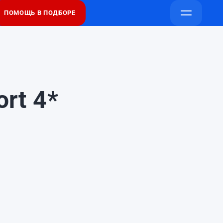
ПОМОЩЬ В ПОДБОРЕ
Напишите
Напишите
Открыть
в
в
меню
Telegram
Max
rt 4*