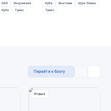
ОАЭ
Индонезия
Куба
Вьетнам
Шри-Ланка
Т
Куба
Тунис
Тунис
Перейти к блогу
Назад
Далее
Отдых