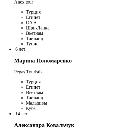
Anex tour
Турция
Египет
ОАЭ
Шри-Ланка
Вьетнам
Таиланд
Тунис
6 лет
Марина Пономаренко
Pegas Touristik
Турция
Египет
Вьетнам
Таиланд
Мальдивы
Куба
14 лет
Александра Ковальчук