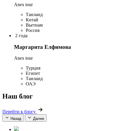
Anex tour
Таиланд
Китай
Вьетнам
Россия
2 года
Маргарита Елфимова
Anex tour
Турция
Египет
Таиланд
ОАЭ
Наш блог
Перейти к блогу
Назад
Далее