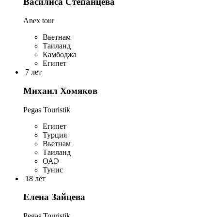
Василиса Степанцева
Anex tour
Вьетнам
Таиланд
Камбоджа
Египет
7 лет
Михаил Хомяков
Pegas Touristik
Египет
Турция
Вьетнам
Таиланд
ОАЭ
Тунис
18 лет
Елена Зайцева
Pegas Touristik