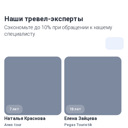
Наши тревел-эксперты
Сэкономьте до 10% при обращении к нашему
специалисту
Все
экспе
7 лет
18 лет
Наталья Краснова
Елена Зайцева
А
Anex tour
Pegas Touristik
A