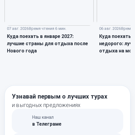
07 авг. 2026
Время чтения 6 мин.
06 авг. 2026
Время ч
Куда поехать в январе 2027:
Куда поехать 
лучшие страны для отдыха после
недорого: луч
Нового года
отдыха на мор
Узнавай первым о лучших турах
и выгодных предложениях
Наш канал
в Телеграме