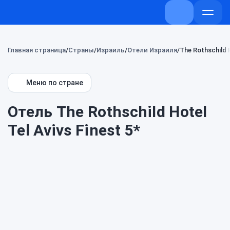
+7 (800) 707-
Откры
меню
Главная страница
Страны
Израиль
Отели Израиля
The Rothschild H
Меню по стране
Отель The Rothschild Hotel
Tel Avivs Finest 5*