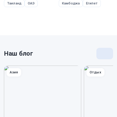
Таиланд
ОАЭ
Камбоджа
Египет
Наш блог
Перей
к
блогу
Азия
Отдых