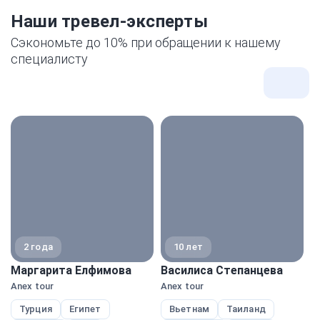
Наши тревел-эксперты
Сэкономьте до 10% при обращении к нашему
специалисту
Все
экспе
2 года
10 лет
Маргарита Елфимова
Василиса Степанцева
М
Anex tour
Anex tour
Pe
Турция
Египет
Вьетнам
Таиланд