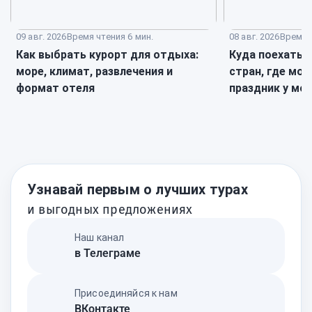
09 авг. 2026
Время чтения 6 мин.
08 авг. 2026
Время ч
Как выбрать курорт для отдыха:
Куда поехать н
море, климат, развлечения и
стран, где мо
формат отеля
праздник у мо
Узнавай первым о лучших турах
и выгодных предложениях
Наш канал
в Телеграме
Присоединяйся к нам
ВКонтакте