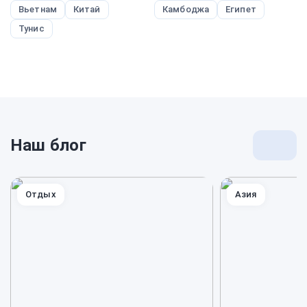
Вьетнам
Китай
Камбоджа
Египет
Тунис
Наш блог
Перей
к
блогу
Отдых
Азия