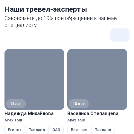
Наши тревел-эксперты
Сэкономьте до 10% при обращении к нашему
специалисту
Все
экспе
14 лет
10 лет
Надежда Михайлова
Василиса Степанцева
М
Anex tour
Anex tour
Pe
Египет
Таиланд
ОАЭ
Вьетнам
Таиланд