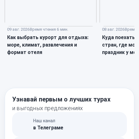
09 авг. 2026
Время чтения 6 мин.
08 авг. 2026
Время ч
Как выбрать курорт для отдыха:
Куда поехать н
море, климат, развлечения и
стран, где мо
формат отеля
праздник у мо
Узнавай первым о лучших турах
и выгодных предложениях
Наш канал
в Телеграме