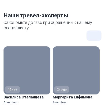
Наши тревел-эксперты
Сэкономьте до 10% при обращении к нашему
специалисту
Все
экспе
10 лет
2 года
Василиса Степанцева
Маргарита Елфимова
А
Anex tour
Anex tour
A