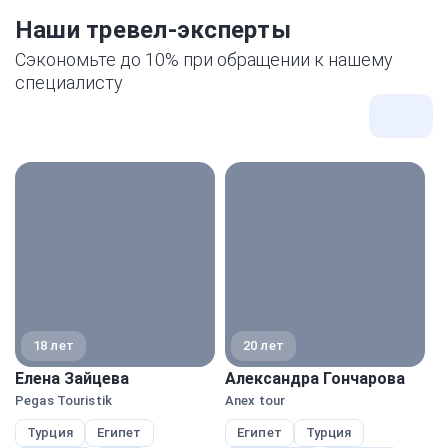
Наши тревел-эксперты
Сэкономьте до 10% при обращении к нашему
специалисту
Все
экспе
18 лет
20 лет
Елена Зайцева
Александра Гончарова
М
Pegas Touristik
Anex tour
Pe
Турция
Египет
Египет
Турция