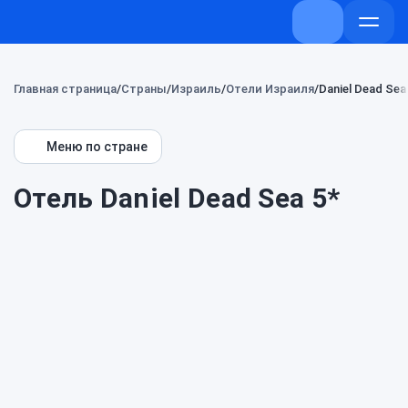
+7 (800) 707-7
Откры
меню
Главная страница
Страны
Израиль
Отели Израиля
Daniel Dead Sea
Меню по стране
Отель Daniel Dead Sea 5*