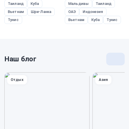
Таиланд
Куба
Мальдивы
Таиланд
Вьетнам
Шри-Ланка
ОАЭ
Индонезия
Тунис
Вьетнам
Куба
Тунис
Наш блог
Перей
к
блогу
Отдых
Азия