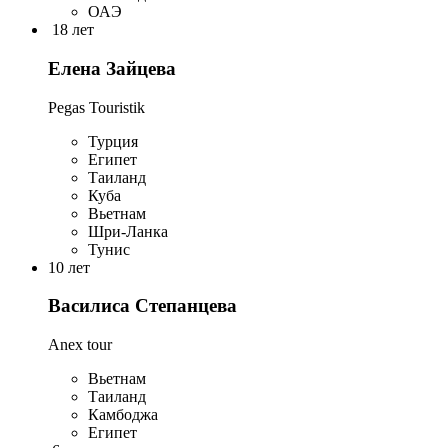
ОАЭ
18 лет
Елена Зайцева
Pegas Touristik
Турция
Египет
Таиланд
Куба
Вьетнам
Шри-Ланка
Тунис
10 лет
Василиса Степанцева
Anex tour
Вьетнам
Таиланд
Камбоджа
Египет