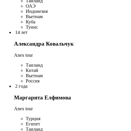
Таиланд
ОАЭ
Индонезия
Вьетнам
Куба
Тунис
14 лет
Александра Ковальчук
Anex tour
Таиланд
Китай
Вьетнам
Россия
2 года
Маргарита Елфимова
Anex tour
Турция
Египет
Таиланд