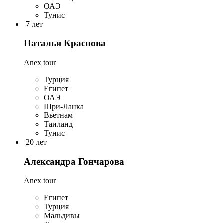
ОАЭ
Тунис
7 лет
Наталья Краснова
Anex tour
Турция
Египет
ОАЭ
Шри-Ланка
Вьетнам
Таиланд
Тунис
20 лет
Александра Гончарова
Anex tour
Египет
Турция
Мальдивы