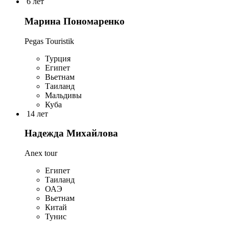
6 лет
Марина Пономаренко
Pegas Touristik
Турция
Египет
Вьетнам
Таиланд
Мальдивы
Куба
14 лет
Надежда Михайлова
Anex tour
Египет
Таиланд
ОАЭ
Вьетнам
Китай
Тунис