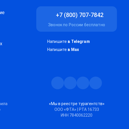
ие
+7 (800) 707-7842
Звонок по России бесплатно
Напишите
в Telegram
х
Напишите
в Max
Телеграм
Max
Дзен
ВКонтакте
вила
«Мы в реестре турагентств»
ю
ООО «ФТА» | РТА 16733
ИНН 7840062220