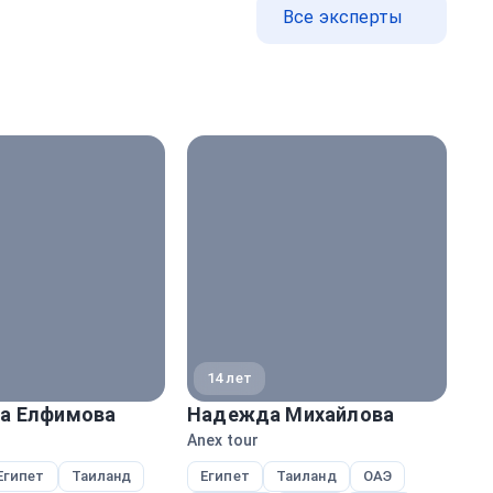
Все эксперты
14 лет
а Елфимова
Надежда Михайлова
Ал
Anex tour
Ane
Египет
Таиланд
Египет
Таиланд
ОАЭ
Е