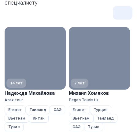
специалисту
Все
экспе
14 лет
7 лет
Надежда Михайлова
Михаил Хомяков
М
Anex tour
Pegas Touristik
Pe
Египет
Таиланд
ОАЭ
Египет
Турция
Вьетнам
Китай
Вьетнам
Таиланд
Тунис
ОАЭ
Тунис