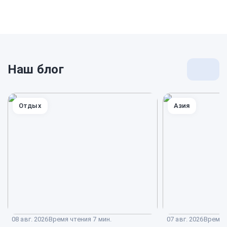
Наш блог
Перей
к
блогу
Отдых
Азия
08 авг. 2026
Время чтения 7 мин.
07 авг. 2026
Время ч