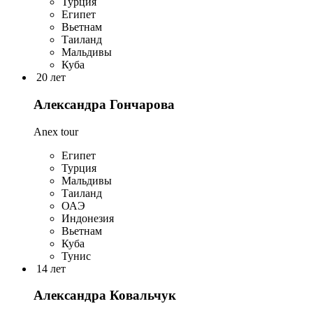
Турция
Египет
Вьетнам
Таиланд
Мальдивы
Куба
20 лет
Александра Гончарова
Anex tour
Египет
Турция
Мальдивы
Таиланд
ОАЭ
Индонезия
Вьетнам
Куба
Тунис
14 лет
Александра Ковальчук