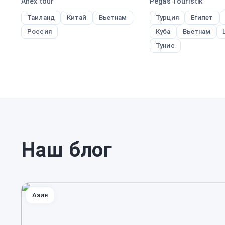
Anex tour
Pegas Touristik
Таиланд
Китай
Вьетнам
Турция
Египет
Россия
Куба
Вьетнам
Тунис
Наш блог
Азия