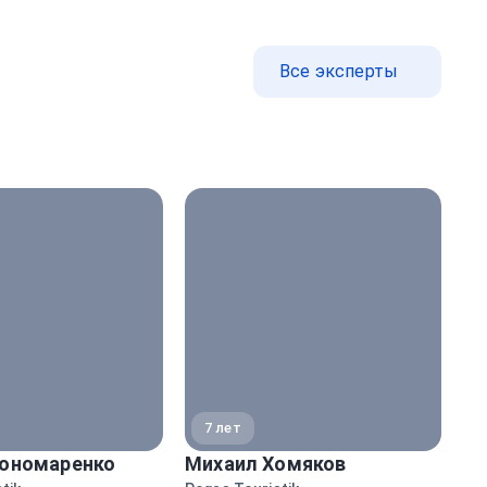
Все эксперты
7 лет
ономаренко
Михаил Хомяков
На