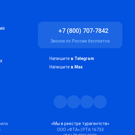
ие
+7 (800) 707-7842
Звонок по России бесплатно
Напишите
в Telegram
х
Напишите
в Max
Телеграм
Max
Дзен
ВКонтакте
вила
«Мы в реестре турагентств»
ю
ООО «ФТА» | РТА 16733