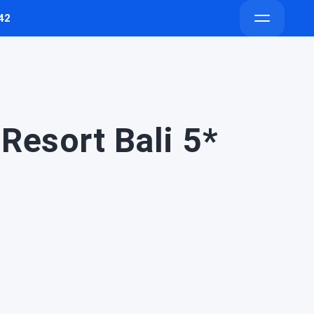
42
Напишите
Напишите
Открыть
в
в
меню
Telegram
Max
Resort Bali 5*