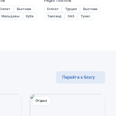
tik
Pegas Touristik
Ane
Египет
Вьетнам
Египет
Турция
Вьетнам
Т
Мальдивы
Куба
Таиланд
ОАЭ
Тунис
Ш
Т
Перейти к блогу
Отдых