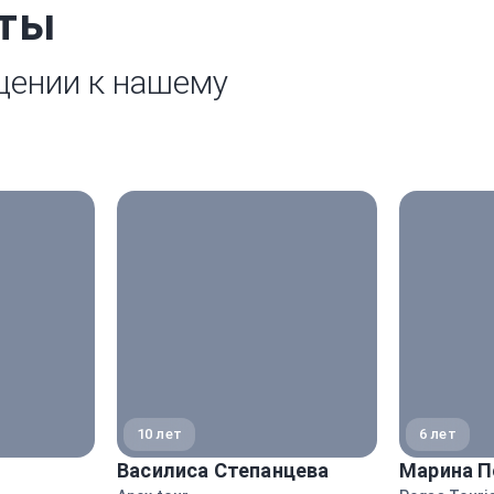
рты
щении к нашему
10 лет
6 лет
Василиса Степанцева
Марина П