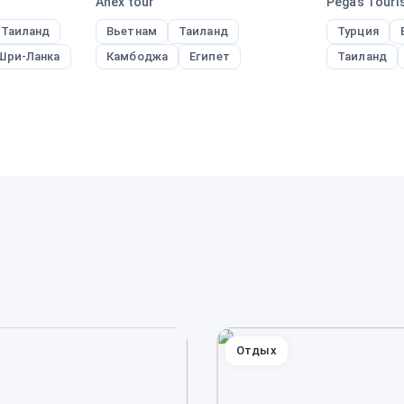
Anex tour
Pegas Touris
Таиланд
Вьетнам
Таиланд
Турция
Шри-Ланка
Камбоджа
Египет
Таиланд
Отдых