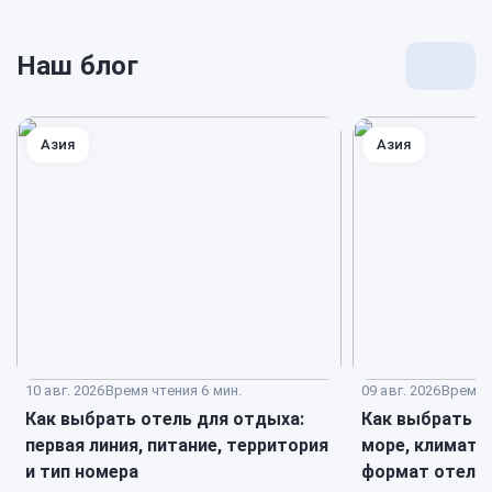
Наш блог
Перей
к
блогу
Азия
Азия
10 авг. 2026
Время чтения 6 мин.
09 авг. 2026
Время ч
Как выбрать отель для отдыха:
Как выбрать к
первая линия, питание, территория
море, климат, 
и тип номера
формат отеля