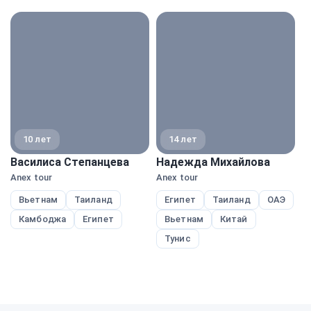
экспе
10 лет
14 лет
Василиса Степанцева
Надежда Михайлова
Е
Anex tour
Anex tour
Pe
Вьетнам
Таиланд
Египет
Таиланд
ОАЭ
Камбоджа
Египет
Вьетнам
Китай
Тунис