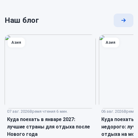
Наш блог
Перей
к
блогу
Азия
Азия
07 авг. 2026
Время чтения 6 мин.
06 авг. 2026
Время ч
Куда поехать в январе 2027:
Куда поехать 
лучшие страны для отдыха после
недорого: луч
Нового года
отдыха на мор