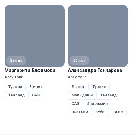
экспе
2 года
20 лет
Маргарита Елфимова
Александра Гончарова
В
Anex tour
Anex tour
A
Турция
Египет
Египет
Турция
Таиланд
ОАЭ
Мальдивы
Таиланд
ОАЭ
Индонезия
Вьетнам
Куба
Тунис