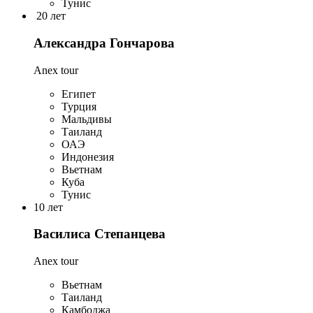
Тунис
20 лет
Александра Гончарова
Anex tour
Египет
Турция
Мальдивы
Таиланд
ОАЭ
Индонезия
Вьетнам
Куба
Тунис
10 лет
Василиса Степанцева
Anex tour
Вьетнам
Таиланд
Камбоджа