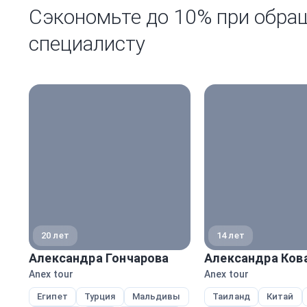
Сэкономьте до 10% при обра
специалисту
20 лет
14 лет
Александра Гончарова
Александра Ков
Anex tour
Anex tour
Египет
Турция
Мальдивы
Таиланд
Китай