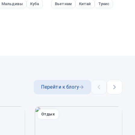
Мальдивы
Куба
Вьетнам
Китай
Тунис
Ш
Т
Перейти к блогу
Назад
Далее
Отдых