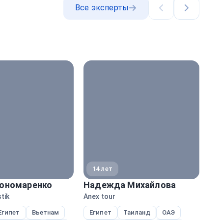
Все эксперты
Назад
Далее
14 лет
ономаренко
Надежда Михайлова
На
tik
Anex tour
Ane
Египет
Вьетнам
Египет
Таиланд
ОАЭ
Т