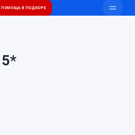
ПОМОЩЬ В ПОДБОРЕ
Напишите
Напишите
Открыть
в
в
меню
Telegram
Max
 5*