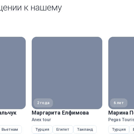
щении к нашему
2 года
6 лет
альчук
Маргарита Елфимова
Марина П
Anex tour
Pegas Touris
Вьетнам
Турция
Египет
Таиланд
Турция