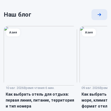
Наш блог
Перей
к
блогу
Азия
Азия
10 авг. 2026
Время чтения 6 мин.
09 авг. 2026
Время ч
Как выбрать отель для отдыха:
Как выбрать к
первая линия, питание, территория
море, климат, 
и тип номера
формат отеля