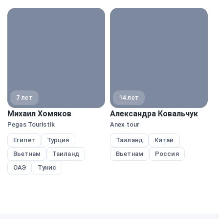
экспе
7 лет
14 лет
Михаил Хомяков
Александра Ковальчук
М
Pegas Touristik
Anex tour
A
Египет
Турция
Таиланд
Китай
Вьетнам
Таиланд
Вьетнам
Россия
ОАЭ
Тунис