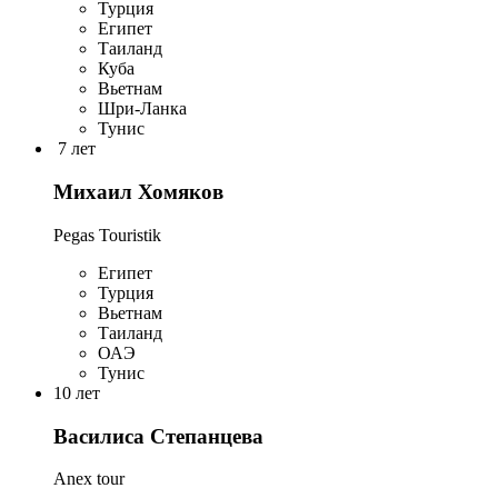
Турция
Египет
Таиланд
Куба
Вьетнам
Шри-Ланка
Тунис
7 лет
Михаил Хомяков
Pegas Touristik
Египет
Турция
Вьетнам
Таиланд
ОАЭ
Тунис
10 лет
Василиса Степанцева
Anex tour