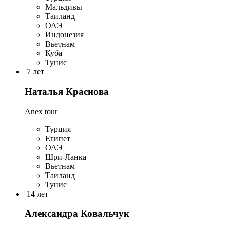
Мальдивы
Таиланд
ОАЭ
Индонезия
Вьетнам
Куба
Тунис
7 лет
Наталья Краснова
Anex tour
Турция
Египет
ОАЭ
Шри-Ланка
Вьетнам
Таиланд
Тунис
14 лет
Александра Ковальчук