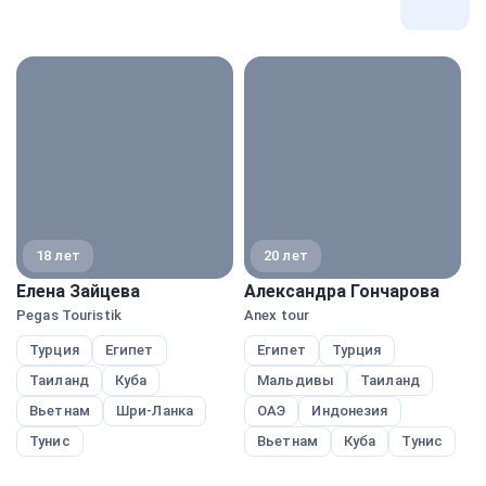
Все
экспе
18 лет
20 лет
Елена Зайцева
Александра Гончарова
М
Pegas Touristik
Anex tour
A
Турция
Египет
Египет
Турция
Таиланд
Куба
Мальдивы
Таиланд
Вьетнам
Шри-Ланка
ОАЭ
Индонезия
Тунис
Вьетнам
Куба
Тунис