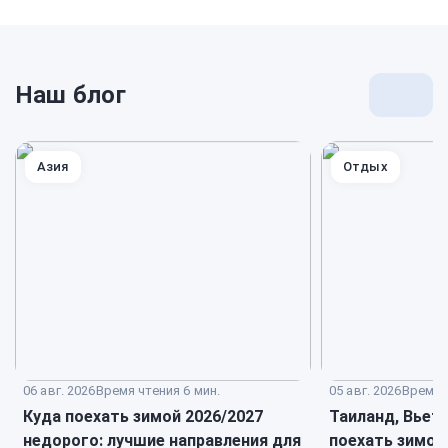
Наш блог
Перей
к
блогу
Азия
Отдых
06 авг. 2026
Время чтения 6 мин.
05 авг. 2026
Время ч
Куда поехать зимой 2026/2027
Таиланд, Вьет
недорого: лучшие направления для
поехать зимой