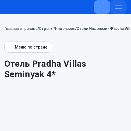
+7 (800) 707-7
Откры
меню
Главная страница
Страны
Индонезия
Отели Индонезии
Pradha Vil
Меню по стране
Отель Pradha Villas
Seminyak 4*