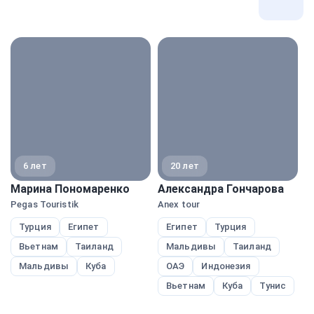
Все
экспе
6 лет
20 лет
Марина Пономаренко
Александра Гончарова
Н
Pegas Touristik
Anex tour
A
Турция
Египет
Египет
Турция
Вьетнам
Таиланд
Мальдивы
Таиланд
Мальдивы
Куба
ОАЭ
Индонезия
Вьетнам
Куба
Тунис