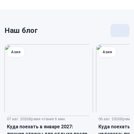
Наш блог
Перей
к
блогу
Азия
Азия
07 авг. 2026
Время чтения 6 мин.
06 авг. 2026
Время ч
Куда поехать в январе 2027:
Куда поехать 
лучшие страны для отдыха после
недорого: луч