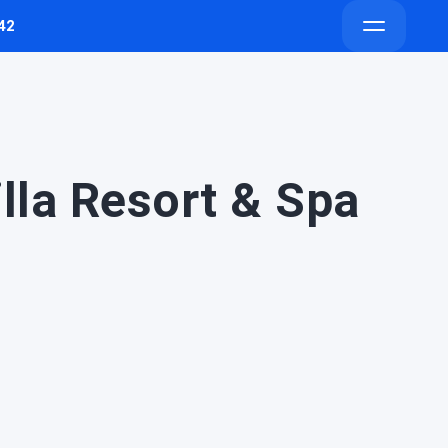
42
Напишите
Напишите
Открыть
в
в
меню
Telegram
Max
lla Resort & Spa