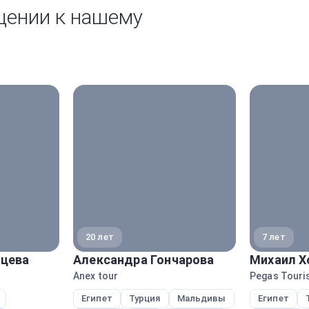
щении к нашему
20 лет
7 лет
нцева
Александра Гончарова
Михаил Х
Anex tour
Pegas Touris
Египет
Турция
Мальдивы
Египет