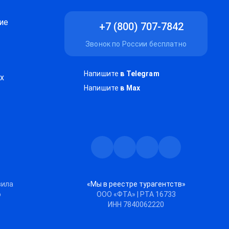
ие
+7 (800) 707-7842
Звонок по России бесплатно
Напишите
в Telegram
х
Напишите
в Max
Телеграм
Max
Дзен
ВКонтакте
вила
«Мы в реестре турагентств»
ю
ООО «ФТА» | РТА 16733
ИНН 7840062220