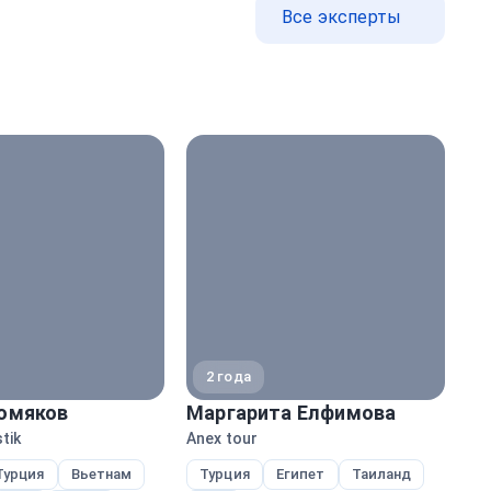
Все эксперты
2 года
омяков
Маргарита Елфимова
Н
tik
Anex tour
Ane
Турция
Вьетнам
Турция
Египет
Таиланд
Е