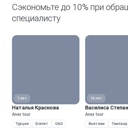
Сэкономьте до 10% при обра
специалисту
7 лет
10 лет
Наталья Краснова
Василиса Степа
Anex tour
Anex tour
Турция
Египет
ОАЭ
Вьетнам
Таиланд