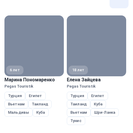
Все
экспе
6 лет
18 лет
Марина Пономаренко
Елена Зайцева
М
Pegas Touristik
Pegas Touristik
Pe
Турция
Египет
Турция
Египет
Вьетнам
Таиланд
Таиланд
Куба
Мальдивы
Куба
Вьетнам
Шри-Ланка
Тунис