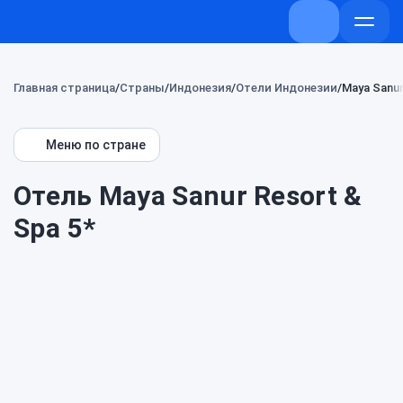
+7 (800) 707-
Откры
меню
Главная страница
Страны
Индонезия
Отели Индонезии
Maya Sanur
Меню по стране
Отель Maya Sanur Resort &
Spa 5*