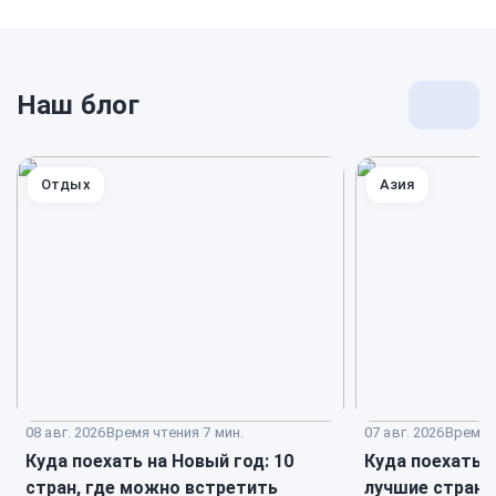
Наш блог
Перей
к
блогу
Отдых
Азия
08 авг. 2026
Время чтения 7 мин.
07 авг. 2026
Время ч
Куда поехать на Новый год: 10
Куда поехать в
стран, где можно встретить
лучшие страны