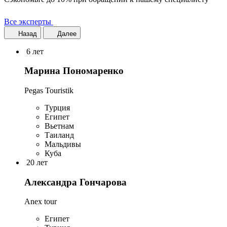
Все эксперты
Назад
Далее
6 лет
Марина Пономаренко
Pegas Touristik
Турция
Египет
Вьетнам
Таиланд
Мальдивы
Куба
20 лет
Александра Гончарова
Anex tour
Египет