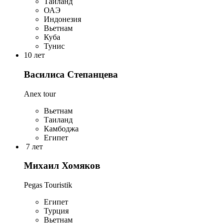
Таиланд
ОАЭ
Индонезия
Вьетнам
Куба
Тунис
10 лет
Василиса Степанцева
Anex tour
Вьетнам
Таиланд
Камбоджа
Египет
7 лет
Михаил Хомяков
Pegas Touristik
Египет
Турция
Вьетнам