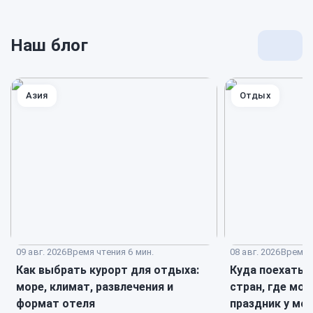
Наш блог
Перей
к
блогу
Азия
Отдых
09 авг. 2026
Время чтения 6 мин.
08 авг. 2026
Время ч
Как выбрать курорт для отдыха:
Куда поехать н
море, климат, развлечения и
стран, где мо
формат отеля
праздник у мо