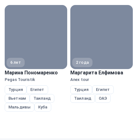
экспе
6 лет
2 года
Марина Пономаренко
Маргарита Елфимова
А
Pegas Touristik
Anex tour
A
Турция
Египет
Турция
Египет
Вьетнам
Таиланд
Таиланд
ОАЭ
Мальдивы
Куба