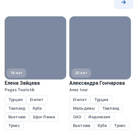
Все
экспе
18 лет
20 лет
Елена Зайцева
Александра Гончарова
Н
Pegas Touristik
Anex tour
A
Турция
Египет
Египет
Турция
Таиланд
Куба
Мальдивы
Таиланд
Вьетнам
Шри-Ланка
ОАЭ
Индонезия
Тунис
Вьетнам
Куба
Тунис