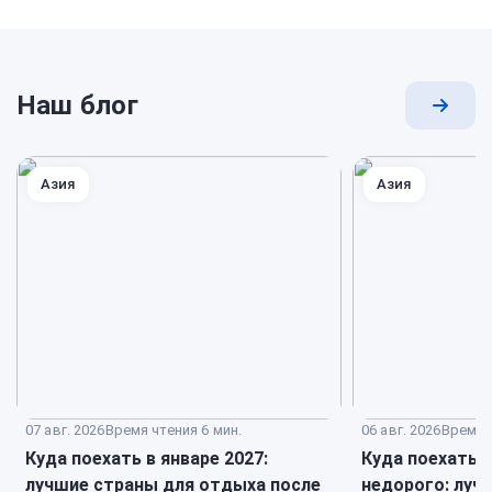
Наш блог
Перей
к
блогу
Азия
Азия
07 авг. 2026
Время чтения 6 мин.
06 авг. 2026
Время ч
Куда поехать в январе 2027:
Куда поехать 
лучшие страны для отдыха после
недорого: луч