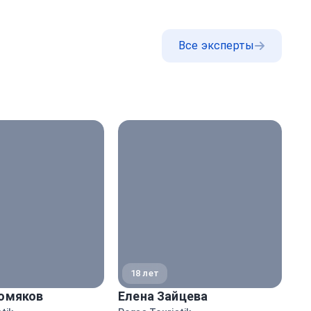
Все эксперты
18 лет
омяков
Елена Зайцева
Ма