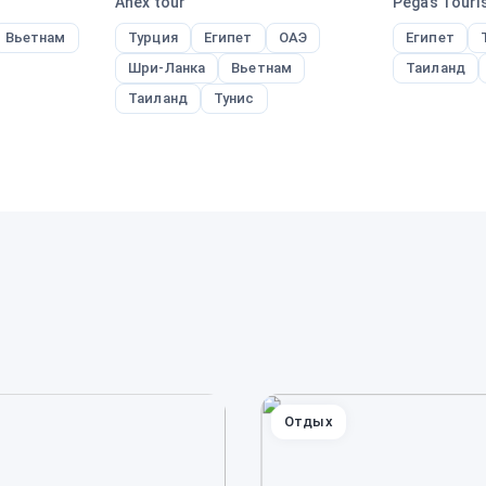
Anex tour
Pegas Touris
Вьетнам
Турция
Египет
ОАЭ
Египет
Шри-Ланка
Вьетнам
Таиланд
Таиланд
Тунис
Отдых