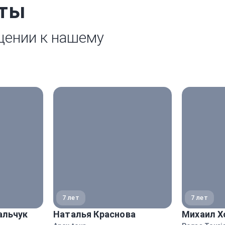
рты
щении к нашему
7 лет
7 лет
альчук
Наталья Краснова
Михаил Х