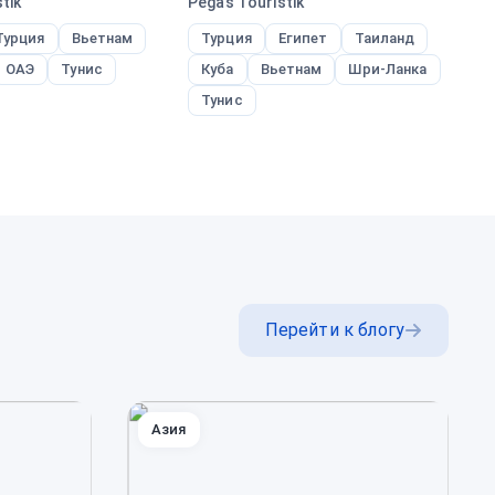
tik
Pegas Touristik
Ane
Турция
Вьетнам
Турция
Египет
Таиланд
Т
ОАЭ
Тунис
Куба
Вьетнам
Шри-Ланка
О
Тунис
Перейти к блогу
Азия