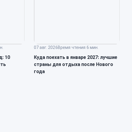
н.
07 авг. 2026
Время чтения 6 мин.
0
д: 10
Куда поехать в январе 2027: лучшие
К
ить
страны для отдыха после Нового
н
года
о