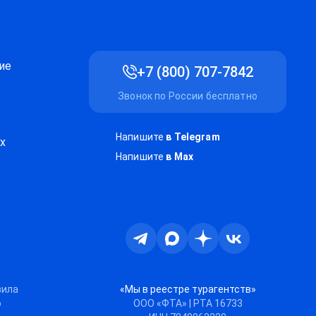
ие
+7 (800) 707-7842
Звонок по России бесплатно
Напишите
в Telegram
х
Напишите
в Max
Телеграм
Max
Дзен
ВКонтакте
вила
«Мы в реестре турагентств»
ю
ООО «ФТА» | РТА 16733