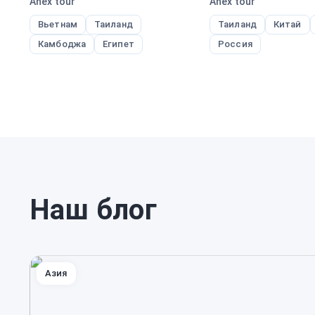
Anex tour
Anex tour
Вьетнам
Таиланд
Таиланд
Китай
Камбоджа
Египет
Россия
Наш блог
Азия