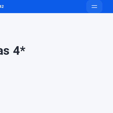
42
Напишите
Напишите
Открыть
в
в
меню
Telegram
Max
as 4*