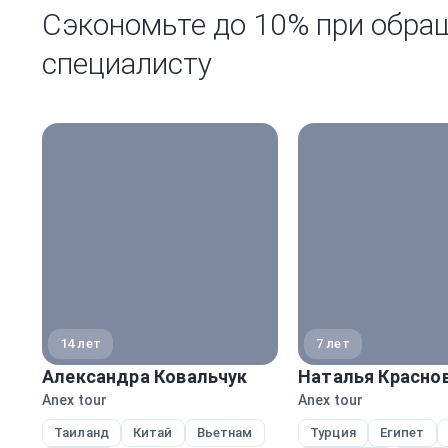
Сэкономьте до 10% при обра
специалисту
14 лет
7 лет
Александра Ковальчук
Наталья Красно
Anex tour
Anex tour
Таиланд
Китай
Вьетнам
Турция
Египет