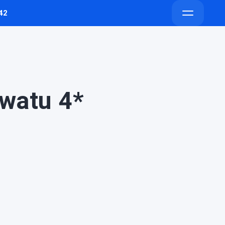
42
Напишите
Напишите
Открыть
в
в
меню
Telegram
Max
uwatu 4*