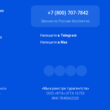
ие
+7 (800) 707-7842
Звонок по России бесплатно
Напишите
в Telegram
х
Напишите
в Max
Телеграм
Max
Дзен
ВКонтакте
вила
«Мы в реестре турагентств»
ю
ООО «ФТА» | РТА 16733
ИНН 7840062220