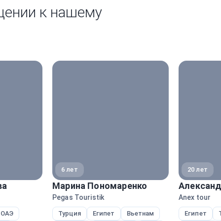
щении к нашему
6 лет
20 лет
ва
Марина Пономаренко
Александ
Pegas Touristik
Anex tour
ОАЭ
Турция
Египет
Вьетнам
Египет