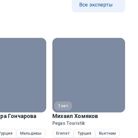
Все эксперты
7 лет
ра Гончарова
Михаил Хомяков
Н
Pegas Touristik
Ane
Турция
Мальдивы
Египет
Турция
Вьетнам
Е