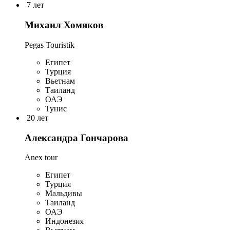
7 лет
Михаил Хомяков
Pegas Touristik
Египет
Турция
Вьетнам
Таиланд
ОАЭ
Тунис
20 лет
Александра Гончарова
Anex tour
Египет
Турция
Мальдивы
Таиланд
ОАЭ
Индонезия