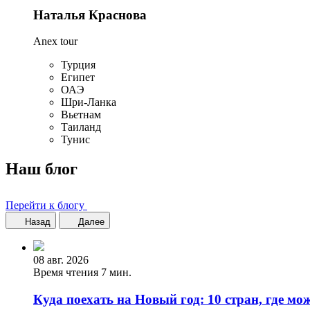
Наталья Краснова
Anex tour
Турция
Египет
ОАЭ
Шри-Ланка
Вьетнам
Таиланд
Тунис
Наш блог
Перейти к блогу
Назад
Далее
08 авг. 2026
Время чтения 7 мин.
Куда поехать на Новый год: 10 стран, где мо