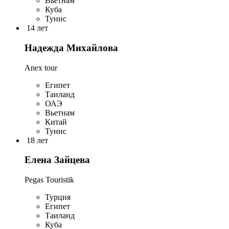
Вьетнам
Куба
Тунис
14 лет
Надежда Михайлова
Anex tour
Египет
Таиланд
ОАЭ
Вьетнам
Китай
Тунис
18 лет
Елена Зайцева
Pegas Touristik
Турция
Египет
Таиланд
Куба