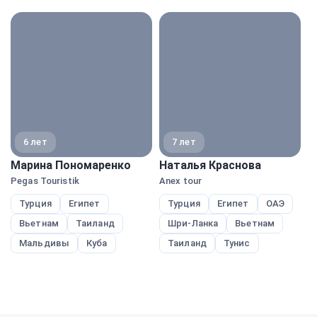
экспе
6 лет
7 лет
Марина Пономаренко
Наталья Краснова
А
Pegas Touristik
Anex tour
A
Турция
Египет
Турция
Египет
ОАЭ
Вьетнам
Таиланд
Шри-Ланка
Вьетнам
Мальдивы
Куба
Таиланд
Тунис