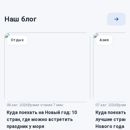
Наш блог
Перей
к
блогу
Отдых
Азия
08 авг. 2026
Время чтения 7 мин.
07 авг. 2026
Время ч
Куда поехать на Новый год: 10
Куда поехать в
стран, где можно встретить
лучшие страны
праздник у моря
Нового года