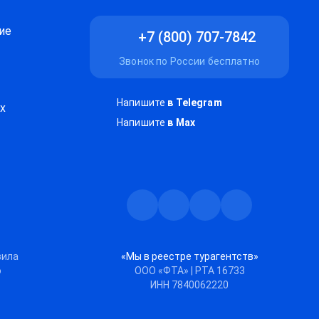
ие
+7 (800) 707-7842
Звонок по России бесплатно
Напишите
в Telegram
х
Напишите
в Max
Телеграм
Max
Дзен
ВКонтакте
вила
«Мы в реестре турагентств»
ю
ООО «ФТА» | РТА 16733
ИНН 7840062220