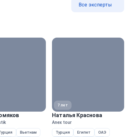
Все эксперты
7 лет
омяков
Наталья Краснова
Н
tik
Anex tour
Ane
Турция
Вьетнам
Турция
Египет
ОАЭ
Е