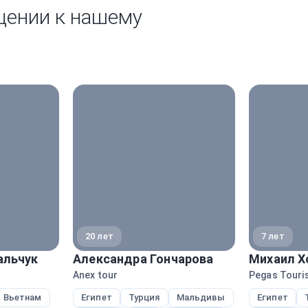
щении к нашему
20 лет
7 лет
альчук
Александра Гончарова
Михаил Х
Anex tour
Pegas Touris
Вьетнам
Египет
Турция
Мальдивы
Египет