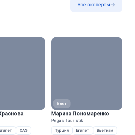
Все эксперты
6 лет
Краснова
Марина Пономаренко
Н
Pegas Touristik
Ane
Египет
ОАЭ
Турция
Египет
Вьетнам
Е