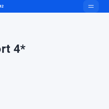
42
Напишите
Напишите
Открыть
в
в
меню
Telegram
Max
rt 4*