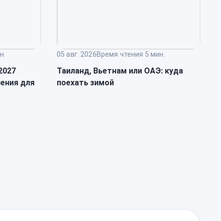
н.
05 авг. 2026
Время чтения 5 мин.
0
2027
Таиланд, Вьетнам или ОАЭ: куда
К
ления для
поехать зимой
л
п