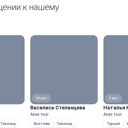
щении к нашему
10 лет
7 лет
Василиса Степанцева
Наталья 
Anex tour
Anex tour
Таиланд
Вьетнам
Таиланд
Турция