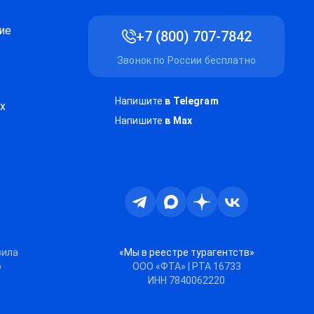
ие
+7 (800) 707-7842
Звонок по России бесплатно
Напишите
в Telegram
х
Напишите
в Max
Телеграм
Max
Дзен
ВКонтакте
вила
«Мы в реестре турагентств»
ю
ООО «ФТА» | РТА 16733
ИНН 7840062220