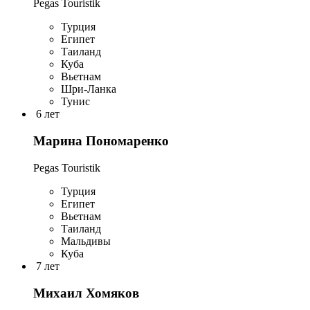
Pegas Touristik
Турция
Египет
Таиланд
Куба
Вьетнам
Шри-Ланка
Тунис
6 лет
Марина Пономаренко
Pegas Touristik
Турция
Египет
Вьетнам
Таиланд
Мальдивы
Куба
7 лет
Михаил Хомяков