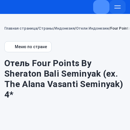
+7 (800) 707-
Откры
меню
Главная страница
Страны
Индонезия
Отели Индонезии
Four Points
Меню по стране
Отель Four Points By
Sheraton Bali Seminyak (ex.
The Alana Vasanti Seminyak)
4*