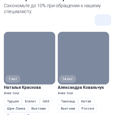
Сэкономьте до 10% при обращении к нашему
специалисту
Все
экспе
7 лет
14 лет
Наталья Краснова
Александра Ковальчук
Н
Anex tour
Anex tour
A
Турция
Египет
ОАЭ
Таиланд
Китай
Шри-Ланка
Вьетнам
Вьетнам
Россия